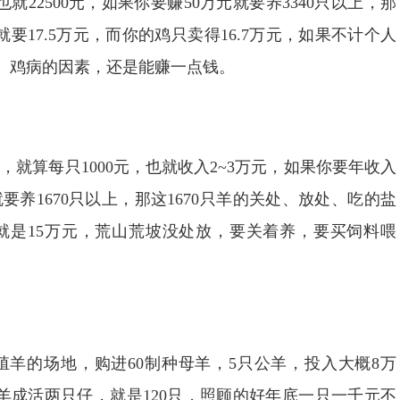
就22500元，如果你要赚50万元就要养3340只以上，那
要17.5万元，而你的鸡只卖得16.7万元，如果不计个人
施、鸡病的因素，还是能赚一点钱。
0只，就算每只1000元，也就收入2~3万元，如果你要年收入
要养1670只以上，那这1670只羊的关处、放处、吃的盐
就是15万元，荒山荒坡没处放，要关着养，要买饲料喂
。
殖羊的场地，购进60制种母羊，5只公羊，投入大概8万
羊成活两只仔，就是120只，照顾的好年底一只一千元不